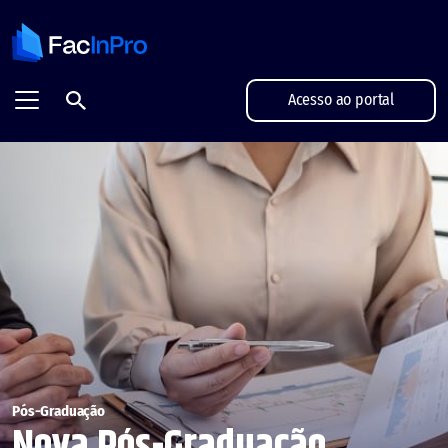
FacInPro - Projetamos grandes futuros
Acesso ao portal
Pós-Graduação
Nova Pós-Graduação