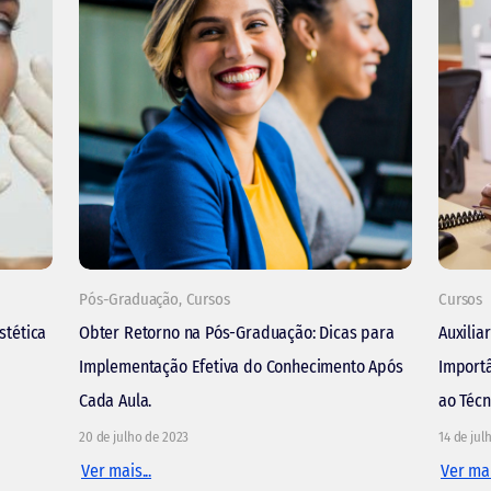
Pós-Graduação
,
Cursos
Cursos
stética
Obter Retorno na Pós-Graduação: Dicas para
Auxilia
Implementação Efetiva do Conhecimento Após
Importâ
Cada Aula.
ao Téc
20 de julho de 2023
14 de jul
Ver mais...
Ver mai