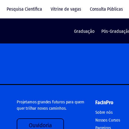
des futuros para quem quer
Pesquisa Científica
Vitrine de vagas
Consulta Públicas
Graduação
Pós-Graduaçã
Projetamos grandes futuros para quem
FacInPro
quer trilhar novos caminhos.
Sobre nós
Nossos Cursos
Ouvidoria
Parceiros