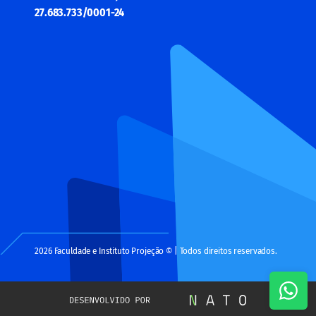
27.683.733/0001-24
2026 Faculdade e Instituto Projeção © | Todos direitos reservados.