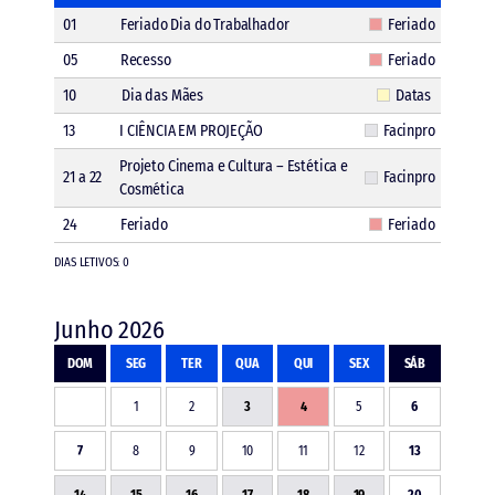
01
Feriado Dia do Trabalhador
Feriado
05
Recesso
Feriado
10
Dia das Mães
Datas
13
I CIÊNCIA EM PROJEÇÃO
Facinpro
Projeto Cinema e Cultura – Estética e
21 a 22
Facinpro
Cosmética
24
Feriado
Feriado
DIAS LETIVOS: 0
Junho 2026
DOM
SEG
TER
QUA
QUI
SEX
SÁB
1
2
3
4
5
6
7
8
9
10
11
12
13
14
15
16
17
18
19
20