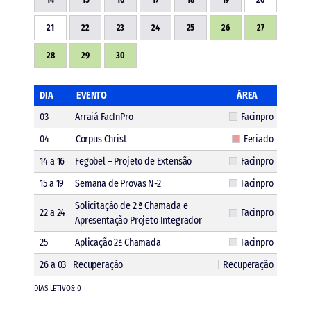
21
22
23
24
25
26
27
28
29
30
DIA
EVENTO
ÁREA
03
Arraiá FacInPro
Facinpro
04
Corpus Christ
Feriado
14 a 16
Fegobel – Projeto de Extensão
Facinpro
15 a 19
Semana de Provas N-2
Facinpro
Solicitação de 2 ª Chamada e
22 a 24
Facinpro
Apresentação Projeto Integrador
25
Aplicação 2ª Chamada
Facinpro
26 a 03
Recuperação
Recuperação
DIAS LETIVOS: 0