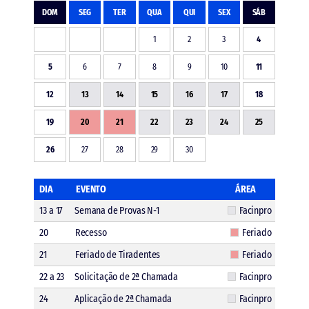
DOM
SEG
TER
QUA
QUI
SEX
SÁB
1
2
3
4
5
6
7
8
9
10
11
12
13
14
15
16
17
18
19
20
21
22
23
24
25
26
27
28
29
30
DIA
EVENTO
ÁREA
13 a 17
Semana de Provas N-1
Facinpro
20
Recesso
Feriado
21
Feriado de Tiradentes
Feriado
22 a 23
Solicitação de 2ª Chamada
Facinpro
24
Aplicação de 2ª Chamada
Facinpro