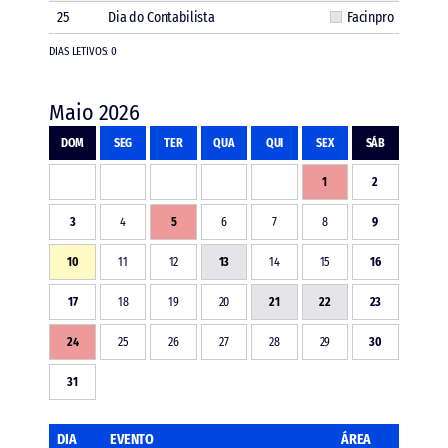
25
Dia do Contabilista
Facinpro
DIAS LETIVOS: 0
Maio 2026
DOM
SEG
TER
QUA
QUI
SEX
SÁB
1
2
3
4
5
6
7
8
9
10
11
12
13
14
15
16
17
18
19
20
21
22
23
24
25
26
27
28
29
30
31
DIA
EVENTO
ÁREA