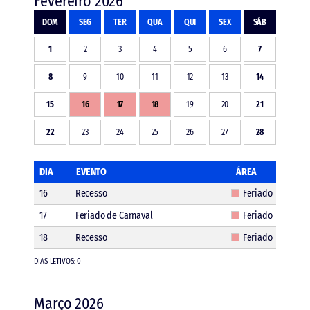
Fevereiro 2026
DOM
SEG
TER
QUA
QUI
SEX
SÁB
1
2
3
4
5
6
7
8
9
10
11
12
13
14
15
16
17
18
19
20
21
22
23
24
25
26
27
28
DIA
EVENTO
ÁREA
16
Recesso
Feriado
17
Feriado de Carnaval
Feriado
18
Recesso
Feriado
DIAS LETIVOS: 0
Março 2026