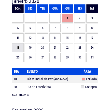
Janeiro 2026
DOM
SEG
TER
QUA
QUI
SEX
SÁB
1
2
3
4
5
6
7
8
9
10
11
12
13
14
15
16
17
18
19
20
21
22
23
24
25
26
27
28
29
30
31
DIA
EVENTO
ÁREA
01
Dia Mundial da Paz (Ano Novo)
Feriado
18
Dia do Esteticista
Facinpro
DIAS LETIVOS: 0