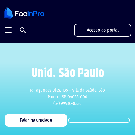
FacInPro - Projetamos grandes futuros
Acesso ao portal
Unid. São Paulo
R. Fagundes Dias, 135 - Vila da Saúde, São
Paulo - SP, 04055-000
(62) 99936-8330
Falar na unidade