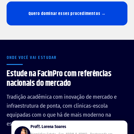
Quero dominar esses procedimentos →
ONDE VOCÊ VAI ESTUDAR
Estude na FacInPro com referências
nacionais do mercado
Tradição acadêmica com inovação de mercado e
i
m
infraestrutura de ponta, com clínicas-escola
g/
u
equipadas com o que há de mais moderno na
ni
d
estética avançada.
a
Profª. Lorena Soares
d
img/c
e-
oord