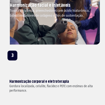
Harmonização facial e injetáveis
Toxina botulínica, preenchedores com ácido hialurônico,
bioestimuladores de colágeno e fios de sustentação.
img/modulo-harmonizacao-facial.png
4:3
3
Harmonização corporal e eletroterapia
Gordura localizada, celulite, flacidez e PEFE com enzimas de alta
performance.