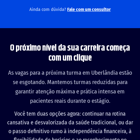
exclusivas do lote atual.
carreira entra em contato pelo WhatsApp para validar seu
Ainda com dúvida?
Fale com um consultor
perfil profissional e concluir a sua matrícula.
O próximo nível da sua carreira começa
com um clique
As vagas para a próxima turma em
Uberlândia
estão
se esgotando. Mantemos turmas reduzidas para
garantir atenção máxima e prática intensa em
pacientes reais durante o estágio.
Você tem duas opções agora: continuar na rotina
cansativa e desvalorizada da saúde tradicional, ou dar
o passo definitivo rumo à independência financeira, à