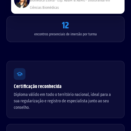
Biomédica Esteta · Esp. ABBM & ABMO · Doutoranda em
enad
pr
or.pn
img/unidade-equipament
in
g
img/unidade-sala.png
Ciências Biomédicas
o.png
ci
1:1
1:1
p
a
12
l.
p
n
encontros presenciais de imersão por turma
g
4:
3
Certificação reconhecida
Diploma válido em todo o território nacional, ideal para a
sua regularização e registro de especialista junto ao seu
conselho.